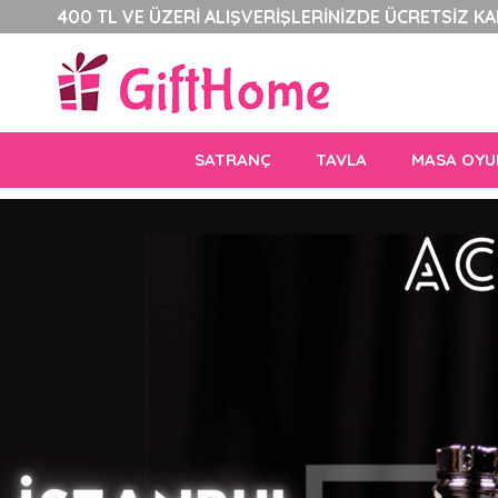
400 TL VE ÜZERİ ALIŞVERİŞLERİNİZDE ÜCRETSİZ K
SATRANÇ
TAVLA
MASA OYU