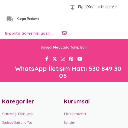
Fiyat Düşünce Haber Ver
Kargo Bedava
Sosyal Medyada Takip Edin
WhatsApp İletişim Hattı 530 849 30
05
Kategoriler
Kurumsal
Satranç Dünyası
Hakkımızda
Sadece Satranç Taşı
İletişim