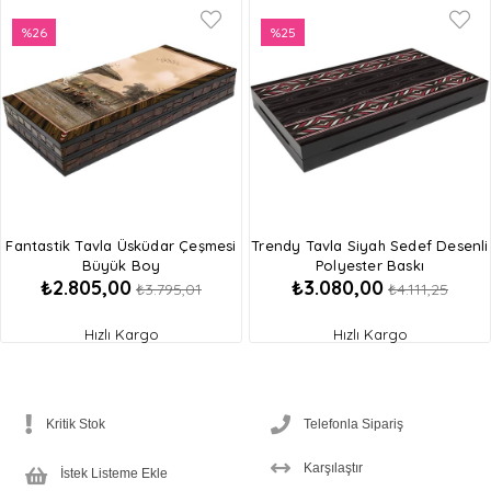
%26
%25
İndirim
İndirim
%26İndirim
%25İndirim
Fantastik Tavla Üsküdar Çeşmesi
Trendy Tavla Siyah Sedef Desenli
Büyük Boy
Polyester Baskı
₺2.805,00
₺3.080,00
₺3.795,01
₺4.111,25
Hızlı Kargo
Hızlı Kargo
Kritik Stok
Telefonla Sipariş
Karşılaştır
İstek Listeme Ekle