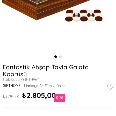
Fantastik Ahşap Tavla Galata
Köprüsü
Stok Kodu:
(YEN814964)
GIFTHOME
₺2.805,00
₺3.795,01
26