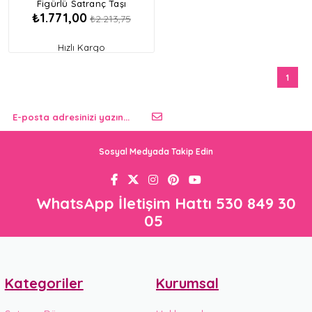
Figürlü Satranç Taşı
₺1.771,00
₺2.213,75
Hızlı Kargo
1
Sosyal Medyada Takip Edin
WhatsApp İletişim Hattı 530 849 30
05
Kategoriler
Kurumsal