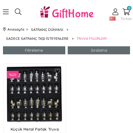
0
Türkçe
Anasayfa
>
SATRANÇ DÜNYASI
>
SADECE SATRANÇ TAŞI İSTEYENLERE
>
TRUVA FİGÜRLERİ
Filtreleme
Sıralama
%20
İndirim
%20İndirim
Küçük Metal Parlak Truva