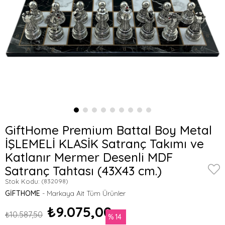
GiftHome Premium Battal Boy Metal
İŞLEMELİ KLASİK Satranç Takımı ve
Katlanır Mermer Desenli MDF
Satranç Tahtası (43X43 cm.)
Stok Kodu:
(832098)
GIFTHOME
₺9.075,00
₺10.587,50
14