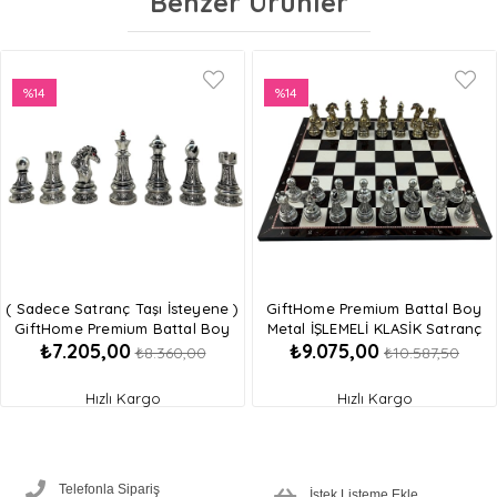
Benzer Ürünler
%14
%14
İndirim
İndirim
%14İndirim
%14İndirim
( Sadece Satranç Taşı İsteyene )
GiftHome Premium Battal Boy
GiftHome Premium Battal Boy
Metal İŞLEMELİ KLASİK Satranç
₺7.205,00
₺9.075,00
Metal İşlemeli KLASİK Satranç Taşı
Takımı ve Katlanır Ceviz Desenli
₺8.360,00
₺10.587,50
MDF Satranç Tahtası (43X43 cm.)
Hızlı Kargo
Hızlı Kargo
Telefonla Sipariş
İstek Listeme Ekle