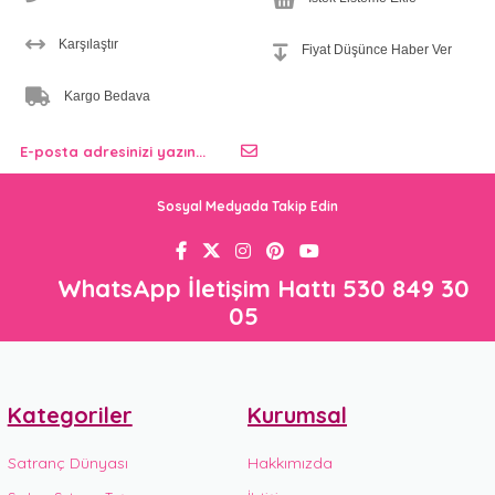
Karşılaştır
Fiyat Düşünce Haber Ver
Kargo Bedava
Sosyal Medyada Takip Edin
WhatsApp İletişim Hattı 530 849 30
05
Kategoriler
Kurumsal
Satranç Dünyası
Hakkımızda