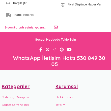
Karşılaştır
Fiyat Düşünce Haber Ver
Kargo Bedava
Sosyal Medyada Takip Edin
WhatsApp İletişim Hattı 530 849 30
05
Kategoriler
Kurumsal
Satranç Dünyası
Hakkımızda
Sadece Satranç Taşı
İletişim