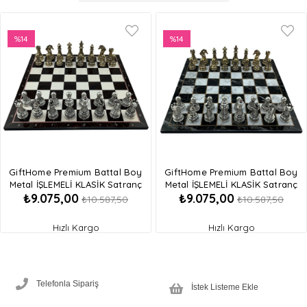
%14
%14
İndirim
İndirim
%14İndirim
%14İndirim
GiftHome Premium Battal Boy
GiftHome Premium Battal Boy
Metal İŞLEMELİ KLASİK Satranç
Metal İŞLEMELİ KLASİK Satranç
₺9.075,00
₺9.075,00
Takımı ve Katlanır Ceviz Desenli
Takımı ve Katlanır Mermer Desenli
₺10.587,50
₺10.587,50
MDF Satranç Tahtası (43X43 cm.)
MDF Satranç Tahtası (43X43 cm.)
Hızlı Kargo
Hızlı Kargo
Telefonla Sipariş
İstek Listeme Ekle