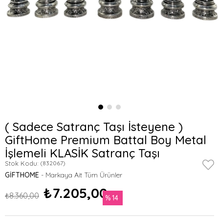
( Sadece Satranç Taşı İsteyene )
GiftHome Premium Battal Boy Metal
İşlemeli KLASİK Satranç Taşı
Stok Kodu:
(832067)
GIFTHOME
₺7.205,00
₺8.360,00
14