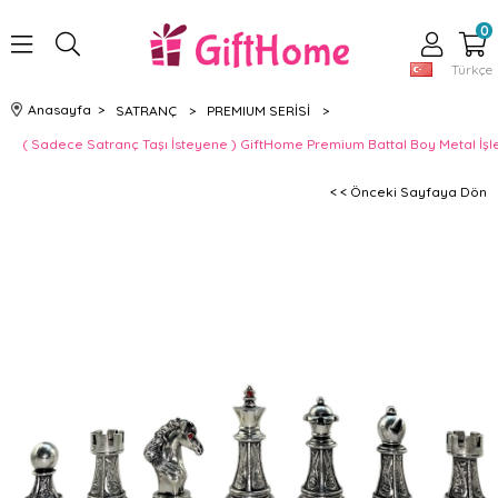
0
Türkçe
Anasayfa
>
SATRANÇ
>
PREMIUM SERİSİ
>
( Sadece Satranç Taşı İsteyene ) GiftHome Premium Battal Boy Metal İşl
< < Önceki Sayfaya Dön