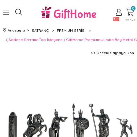
0
Türkçe
Anasayfa
>
SATRANÇ
>
PREMIUM SERİSİ
>
( Sadece Satranç Taşı İsteyene ) GiftHome Premium Jumbo Boy Metal YU
< < Önceki Sayfaya Dön