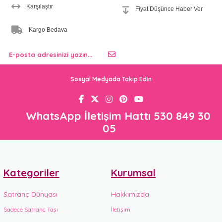
Karşılaştır
Fiyat Düşünce Haber Ver
Kargo Bedava
Sosyal Medyada Takip Edin
WhatsApp İletişim Hattı 530 849 30
05
Kategoriler
Kurumsal
Satranç Dünyası
Hakkımızda
Sadece Satranç Taşı
İletişim