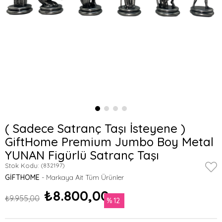
( Sadece Satranç Taşı İsteyene )
GiftHome Premium Jumbo Boy Metal
YUNAN Figürlü Satranç Taşı
Stok Kodu:
(832197)
GIFTHOME
₺8.800,00
₺9.955,00
12