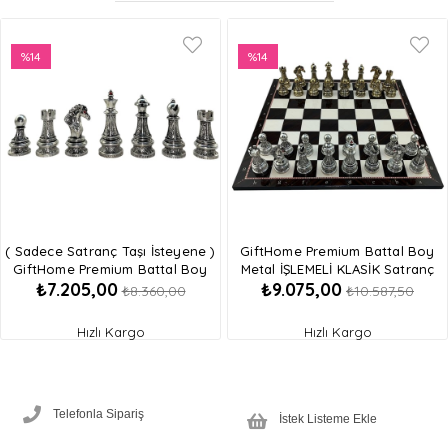
%14
%14
İndirim
İndirim
%14İndirim
%14İndirim
( Sadece Satranç Taşı İsteyene )
GiftHome Premium Battal Boy
GiftHome Premium Battal Boy
Metal İŞLEMELİ KLASİK Satranç
₺7.205,00
₺9.075,00
Metal İşlemeli KLASİK Satranç Taşı
Takımı ve Katlanır Ceviz Desenli
₺8.360,00
₺10.587,50
MDF Satranç Tahtası (43X43 cm.)
Hızlı Kargo
Hızlı Kargo
Telefonla Sipariş
İstek Listeme Ekle