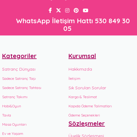
WhatsApp İletişim Hattı 530 849 30
05
Kategoriler
Kurumsal
Satranç Dünyası
Hakkımızda
Sadece Satranç Taşı
İletişim
Sık Sorulan Sorular
Sadece Satranç Tahtası
Satranç Takımı
Kargo & Teslimat
Hobi&Oyun
Kapıda Ödeme Talimatları
Tavla
Ödeme Seçenekleri
Sözleşmeler
Masa Oyunları
Ev ve Yaşam
Üyelik Sözleşmesi