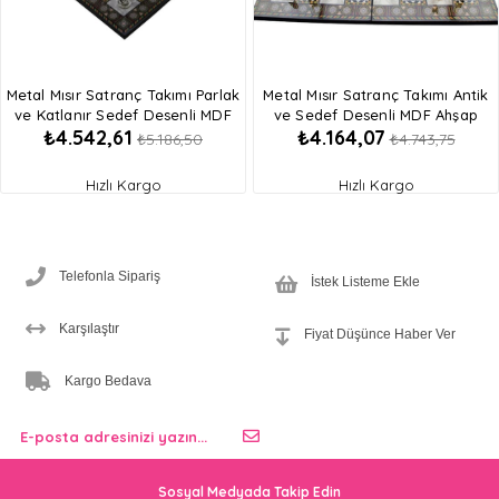
Metal Mısır Satranç Takımı Parlak
Metal Mısır Satranç Takımı Antik
ve Katlanır Sedef Desenli MDF
ve Sedef Desenli MDF Ahşap
₺4.542,61
₺4.164,07
Ahşap Satranç Tahtası (43x43 cm.)
Satranç Tahtası (37x37 cm.)
₺5.186,50
₺4.743,75
Hızlı Kargo
Hızlı Kargo
Telefonla Sipariş
İstek Listeme Ekle
Karşılaştır
Fiyat Düşünce Haber Ver
Kargo Bedava
Sosyal Medyada Takip Edin