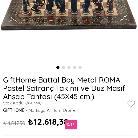
GiftHome Battal Boy Metal ROMA
Pastel Satranç Takımı ve Düz Masif
Ahşap Tahtası (45X45 cm.)
Stok Kodu:
(830568)
GIFTHOME
₺12.618,38
₺14.547,50
13