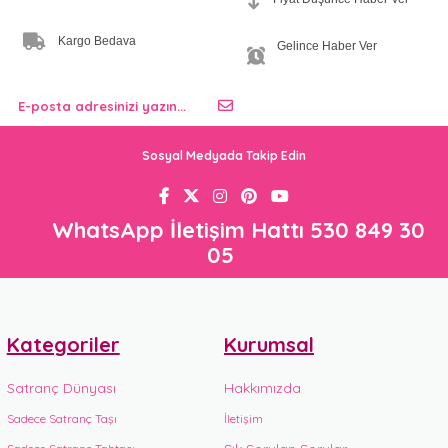
Kargo Bedava
Gelince Haber Ver
Sosyal Medyada Takip Edin
WhatsApp İletişim Hattı 530 849 30
05
Kategoriler
Kurumsal
Satranç Dünyası
Hakkımızda
Sadece Satranç Taşı
İletişim