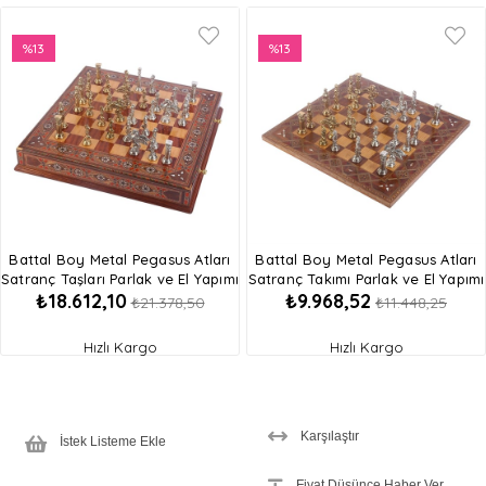
%13
%13
İndirim
İndirim
%13İndirim
%13İndirim
Battal Boy Metal Pegasus Atları
Battal Boy Metal Pegasus Atları
Satranç Taşları Parlak ve El Yapımı
Satranç Takımı Parlak ve El Yapımı
₺18.612,10
₺9.968,52
Masif Ahşap, Hakiki Sedef
Masif Ahşap Düz Satranç Tahtası
₺21.378,50
₺11.448,25
Süslemeli ve Çekmeceli Tahta
Hızlı Kargo
Hızlı Kargo
Karşılaştır
İstek Listeme Ekle
Fiyat Düşünce Haber Ver