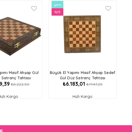
yeni
ürün
%13
İndirim
%13İndirim
pımı Masif Ahşap Gül
Büyük El Yapımı Masif Ahşap Sedef
ı Satranç Tahtası
Gül Düz Satranç Tahtası
9,39
₺6.183,01
₺8.222,50
₺7.147,25
Hızlı Kargo
Hızlı Kargo
05