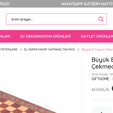
ARGO!
WHATSAPP İLETİŞİM HATTI 5
NLARI
EV DEKORASYON ÜRÜNLERİ
OUTLET ÜRÜNLE
STEYENLERE
>
EL YAPIMI MASİF SATRANÇ TAHTASI
>
Büyük El Yapımı Masi
Büyük E
Çekmece
Stok Kodu:
(4
GIFTHOME
₺17.393,75