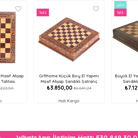
yeni
%42
ürün
%13
İndirim
İndirim
%42İndirim
%13İndirim
 Masif Ahşap
Gifthome Küçük Boy El Yapımı
Büyük El Ya
 Tahtası
Masif Ahşap Sandıklı Satranç
Sandıkl
₺3.850,00
₺7.12
Tahtası
.222,50
₺6.641,24
o
Hızlı Kargo
WhatsApp İletişim Hattı 530 849 30 