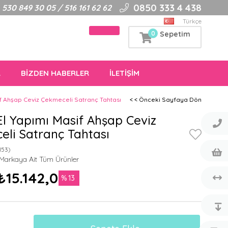
0850 333 4 438
30 849 30 05 / 516 161 62 62
Türkçe
0
Sepetim
R
BİZDEN HABERLER
İLETİŞİM
f Ahşap Ceviz Çekmeceli Satranç Tahtası
< < Önceki Sayfaya Dön
l Yapımı Masif Ahşap Ceviz
li Satranç Tahtası
153)
₺15.142,05
13