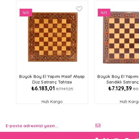
%13
%13
İndirim
İndirim
%13İndirim
%13İndirim
Büyük Boy El Yapımı Masif Ahşap
Büyük Boy El Yapımı
Düz Satranç Tahtası
Sandıklı Satranç
₺6.183,01
₺7.129,39
₺7.147,25
₺8
Hızlı Kargo
Hızlı Karg