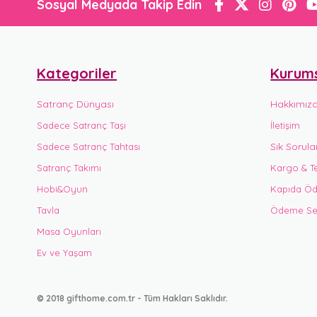
Sosyal Medyada Takip Edin
Kategoriler
Kurum
Satranç Dünyası
Hakkımız
Sadece Satranç Taşı
İletişim
Sık Sorula
Sadece Satranç Tahtası
Satranç Takımı
Kargo & Te
Hobi&Oyun
Kapıda Öd
Tavla
Ödeme Seç
Masa Oyunları
Ev ve Yaşam
© 2018 gifthome.com.tr - Tüm Hakları Saklıdır.