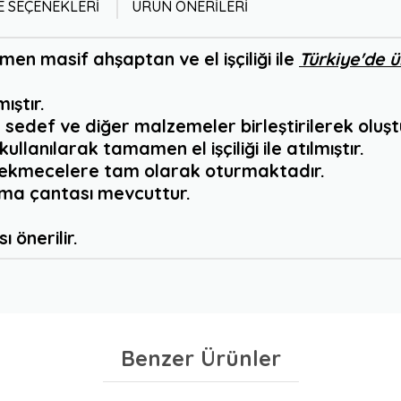
 SEÇENEKLERI
ÜRÜN ÖNERILERI
n masif ahşaptan ve el işçiliği ile
Türkiye'de ür
ıştır.
p, sedef ve diğer malzemeler birleştirilerek oluş
llanılarak tamamen el işçiliği ile atılmıştır.
 çekmecelere tam olarak oturmaktadır.
şıma çantası mevcuttur.
 önerilir.
Benzer Ürünler