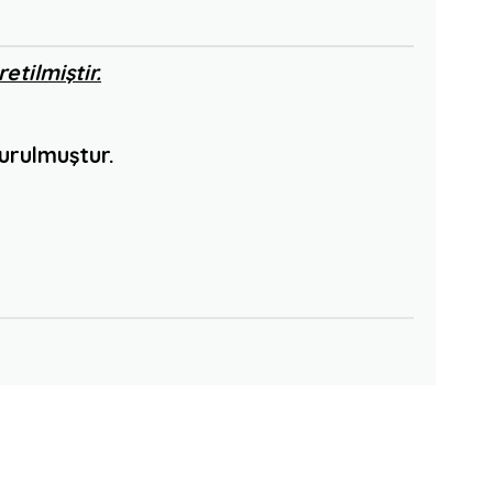
etilmiştir.
turulmuştur.