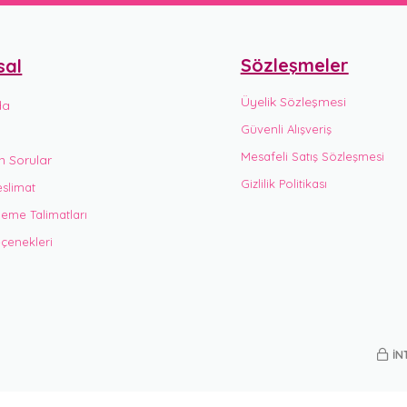
Sözleşmeler
sal
Üyelik Sözleşmesi
da
Güvenli Alışveriş
Mesafeli Satış Sözleşmesi
n Sorular
Gizlilik Politikası
slimat
eme Talimatları
enekleri
İN