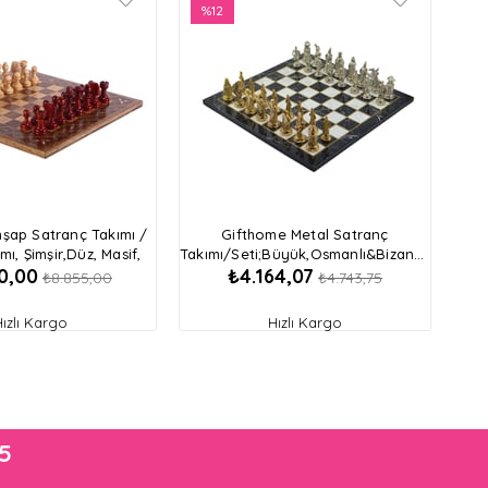
ürün
%12
İndirim
%12İndirim
hşap Satranç Takımı /
Gifthome Metal Satranç
ımı, Şimşir,Düz, Masif,
Takımı/Seti;Büyük,Osmanlı&Bizans,Parlak,D
0,00
₺4.164,07
ranç Tahtası
Mermer Desenli Satranç Tahtası
₺8.855,00
₺4.743,75
Hızlı Kargo
Hızlı Kargo
05