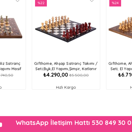
ürün
%22
ürün
%24
İndirim
İndirim
%22İndirim
%24İndirim
liz Satranç
Gifthome, Ahşap Satranç Takımı /
Gifthome, A
Yapımı Masif
Seti;Byk,El Yapımı,Şimşir, Katlanır
Seti; El Yap
₺4.290,00
₺6.71
ç Tahtası
Mermer Desenli Satranç Tahtası
Sat
.740,50
₺5.500,00
o
Hızlı Kargo
WhatsApp İletişim Hattı 530 849 30 