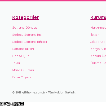
Kategoriler
Kurum
Satranç Dünyası
Hakkımız
Sadece Satranç Taşı
İletişim
Sık Sorula
Sadece Satranç Tahtası
Satranç Takımı
Kargo & Te
Hobi&Oyun
Kapıda Öd
Tavla
Ödeme Seç
Masa Oyunları
Ev ve Yaşam
© 2018 gifthome.com.tr - Tüm Hakları Saklıdır.