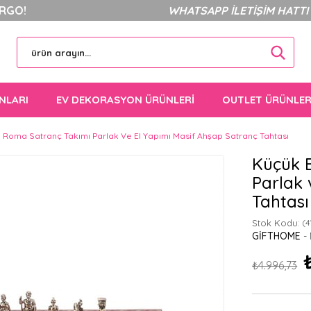
ARGO!
WHATSAPP İLETİŞİM HATTI 5
NLARI
EV DEKORASYON ÜRÜNLERİ
OUTLET ÜRÜNLE
 Roma Satranç Takımı Parlak Ve El Yapımı Masif Ahşap Satranç Tahtası
Küçük 
Parlak 
Tahtası
Stok Kodu:
(4
GIFTHOME
₺4.996,73