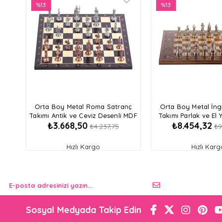
%13
%13
İndirim
İndirim
%13İndirim
%13İndirim
Orta Boy Metal Roma Satranç
Orta Boy Metal İngi
Takımı Antik ve Ceviz Desenli MDF
Takımı Parlak ve El 
₺3.668,50
₺8.454,32
Ahşap Satranç Tahtası (37x37 cm.)
Ahşap Düz Satran
₺4.237,75
₺9
Hızlı Kargo
Hızlı Karg
Sosyal Medyada Takip Edin