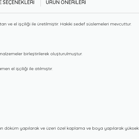
 SEÇENEKLERI
ÜRÜN ÖNERILERI
e el işçiliği ile üretilmiştir. Hakiki sedef süslemeleri mevcuttur.
malzemeler birleştirilerek oluşturulmuştur.
 el işçiliği ile atılmıştır.
döküm yapılarak ve üzeri özel kaplama ve boya yapılarak yüksek kalite