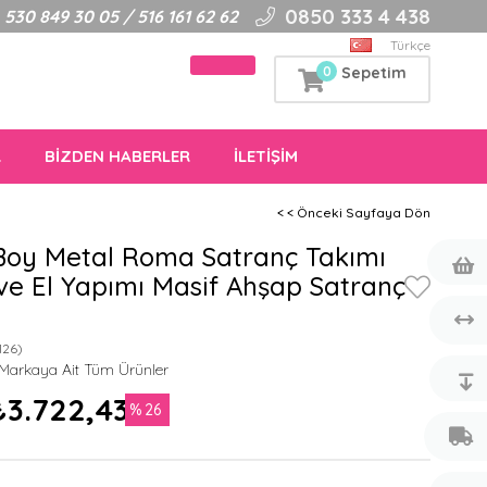
0850 333 4 438
30 849 30 05 / 516 161 62 62
Türkçe
0
Sepetim
R
BİZDEN HABERLER
İLETİŞİM
< < Önceki Sayfaya Dön
Boy Metal Roma Satranç Takımı
ve El Yapımı Masif Ahşap Satranç
126)
₺3.722,43
26