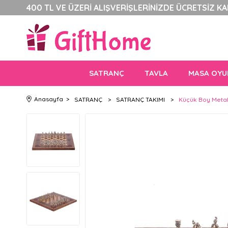
400 TL VE ÜZERİ ALIŞVERİŞLERİNİZDE ÜCRETSİZ K
SATRANÇ
TAVLA
MASA OYU
Anasayfa
>
SATRANÇ
>
SATRANÇ TAKIMI
>
Küçük Boy Metal