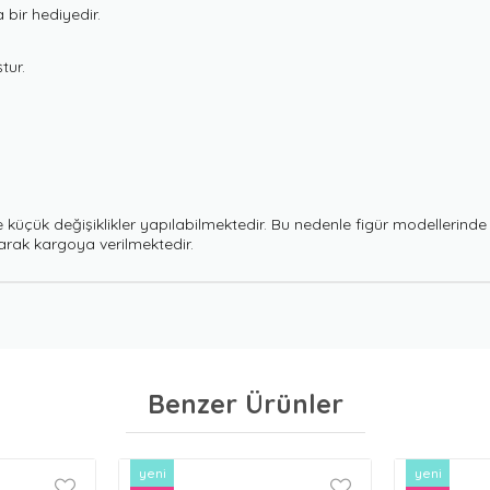
bir hediyedir.
tur.
k değişiklikler yapılabilmektedir. Bu nedenle figür modellerinde görs
rak kargoya verilmektedir.
Benzer Ürünler
yeni
yeni