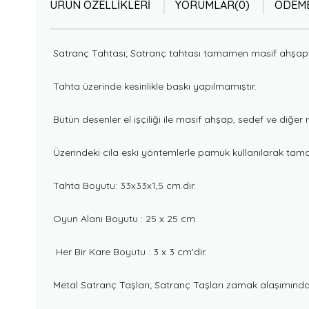
ÜRÜN ÖZELLIKLERI
YORUMLAR
(0)
ÖDEME
Satranç Tahtası; Satranç tahtası tamamen masif ahşaptan v
Tahta üzerinde kesinlikle baskı yapılmamıştır.
Bütün desenler el işçiliği ile masif ahşap, sedef ve diğer 
Üzerindeki cila eski yöntemlerle pamuk kullanılarak tamamen
Tahta Boyutu: 33x33x1,5 cm.dir.
Oyun Alanı Boyutu : 25 x 25 cm
Her Bir Kare Boyutu : 3 x 3 cm'dir.
Metal Satranç Taşları; Satranç Taşları zamak alaşımından 