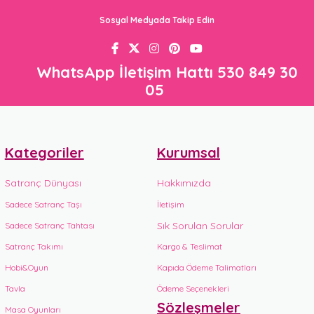
Sosyal Medyada Takip Edin
WhatsApp İletişim Hattı 530 849 30
05
Kategoriler
Kurumsal
Satranç Dünyası
Hakkımızda
Sadece Satranç Taşı
İletişim
Sık Sorulan Sorular
Sadece Satranç Tahtası
Satranç Takımı
Kargo & Teslimat
Hobi&Oyun
Kapıda Ödeme Talimatları
Tavla
Ödeme Seçenekleri
Sözleşmeler
Masa Oyunları