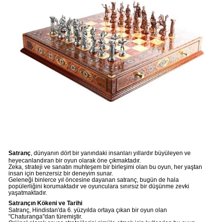
Satranç
, dünyanın dört bir yanındaki insanları yıllardır büyüleyen ve
heyecanlandıran bir oyun olarak öne çıkmaktadır.
Zeka, strateji ve sanatın muhteşem bir birleşimi olan bu oyun, her yaştan
insan için benzersiz bir deneyim sunar.
Geleneği binlerce yıl öncesine dayanan satranç, bugün de hala
popülerliğini korumaktadır ve oyunculara sınırsız bir düşünme zevki
yaşatmaktadır.
Satrançın Kökeni ve Tarihi
Satranç, Hindistan'da 6. yüzyılda ortaya çıkan bir oyun olan
"Chaturanga"dan türemiştir.