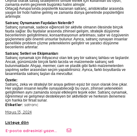
Orijinal olarak savaş stratejilerini simüle etmek için kullanılan bu oyun,
zamanla evrim geçirerek bugünkü halini almıştır.
Ortaçağ Avrupa'sında popülerlik kazanan satranç, aristokratlar arasında
yaygın bir hobi haline gelmiş ve zamanla dünya genelinde popülerliğini
artırmıştır.
Satranç Oynamanın Faydaları Nelerdir?
Satranç oynamak, sadece eğlenceli bir aktivite olmanın ötesinde birçok
fayda sağlar. Bu faydalar arasında zihinsel gelişim, stratejik düşünme
becerilerinin geliştirilmesi, konsantrasyonun artırılması, sabır ve özgüvenin
güçlenmesi gibi önemli unsurlar bulunur. Ayrıca, satranç oynayan insanlar
genellikle problem çözme yeteneklerini geliştirir ve yaratıcı düşünme
becerilerini artırırlar.
Satranç Setleri ve Ekipmanları
Satranç oynamak için ihtiyacınız olan tek şey bir satranç tahtası ve taşlardır.
Ancak, günümüzde birçok farklı tarzda ve malzemede satranç seti
bulunmaktadır. Ahşap, mermer, cam ve plastik gibi farklı malzemelerden
yapılmış setler arasından seçim yapabilirsiniz. Ayrıca, farklı boyutlarda ve
tasarımlarda satranç taşları da mevcuttur.
Özetle:
Satranç, zeka ve stratejiyi bir araya getiren eşsiz bir oyun olarak öne çıkar.
Her yaştan insanın keyifle oynayabileceği bu oyun, zihinsel yetenekleri
geliştirirken aynı zamanda sosyal etkileşimi teşvik eder. Satranç oynamak,
öğrenmeyi ve gelişmeyi destekleyen bir aktivitedir ve herkesin denemesi
için harika bir fırsat sunar.
Etiketler:
satranc
Mayıs 13, 2024
Listeye dön